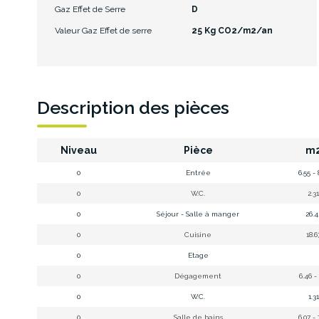
Gaz Effet de Serre
D
Valeur Gaz Effet de serre
25 Kg CO2/m2/an
Description des pièces
Niveau
Pièce
m
0
Entrée
6.55 - 
0
W.C.
2.3
0
Séjour - Salle à manger
26.
0
Cuisine
18.
0
Etage
0
Dégagement
6.46 -
0
W.C.
1.3
0
Salle de bains
6.07 - 