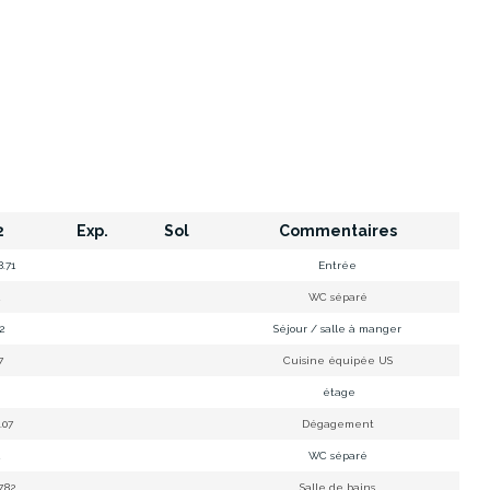
2
Exp.
Sol
Commentaires
8.71
Entrée
1
WC séparé
42
Séjour / salle à manger
67
Cuisine équipée US
étage
 .07
Dégagement
1
WC séparé
7.82
Salle de bains