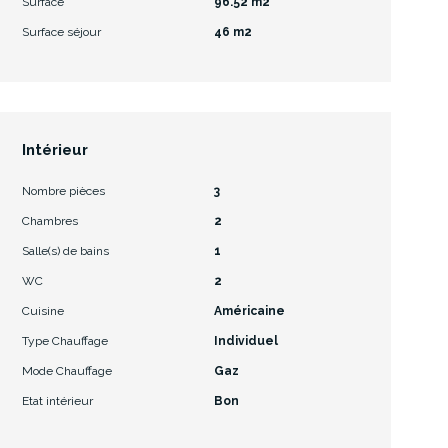
Surface
96.52 m2
Surface séjour
46 m2
Intérieur
Nombre pièces
3
Chambres
2
Salle(s) de bains
1
WC
2
Cuisine
Américaine
Type Chauffage
Individuel
Mode Chauffage
Gaz
Etat intérieur
Bon