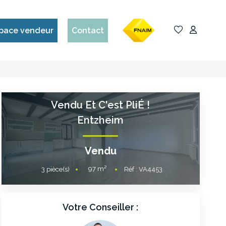
pace vendeur
Contact
Vendu Et C'est PliÉ !
Entzheim
Vendu
97
m²
3
pièce(s)
Réf :
VA4453
Votre Conseiller :