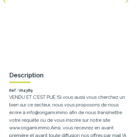
NOS AGENCES
Les Agences Origami
Notre Philosophie
Notre Équipe
Nous Rejoindre
Vos Avis
Description
Blog
Réf : VA4389
VENDU ET C'EST PLIÉ !Si vous aussi vous cherchez un
ESPACE BAILLEURS
bien sur ce secteur, nous vous proposons de nous
écrire à info@origami.immo afin de nous transmettre
ESPACE VENDEUR
votre requête ou de vous inscrire sur notre site
www.origami.immo.Ainsi, vous recevrez en avant
première et avant toute diffusion nos offres par mail !A