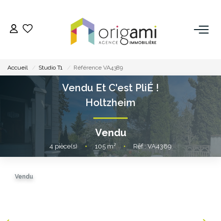
ESTIMER
Accueil
Studio T1
Référence VA4389
ACHETER
Vendu Et C'est PliÉ !
Holtzheim
LOUER
Vendu
VENDRE
4
pièce(s)
•
105
m²
•
Réf : VA4389
Pourquoi Nous Choisir ?
Vendu
Nos Biens Vendus
GESTION