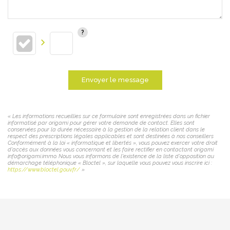
Envoyer le message
« Les informations recueillies sur ce formulaire sont enregistrées dans un fichier
informatisé par origami pour gérer votre demande de contact. Elles sont
conservées pour la durée nécessaire à la gestion de la relation client dans le
respect des prescriptions légales applicables et sont destinées à nos conseillers
Conformément à la loi « informatique et libertés », vous pouvez exercer votre droit
d'accès aux données vous concernant et les faire rectifier en contactant origami
info@origami.immo. Nous vous informons de l'existence de la liste d'opposition au
démarchage téléphonique « Bloctel », sur laquelle vous pouvez vous inscrire ici :
https://www.bloctel.gouv.fr/
»