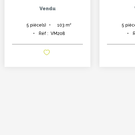
Vendu
103
m²
5
pièce(s)
5
pièc
Réf :
VM208
R