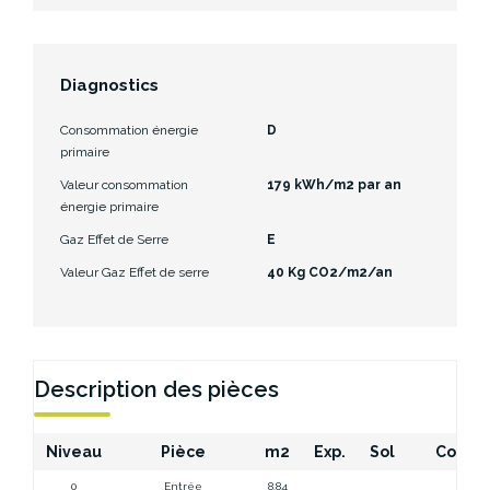
Diagnostics
Consommation énergie
D
primaire
Valeur consommation
179 kWh/m2 par an
énergie primaire
Gaz Effet de Serre
E
Valeur Gaz Effet de serre
40 Kg CO2/m2/an
Description des pièces
Niveau
Pièce
m2
Exp.
Sol
Comme
0
Entrée
8.84
Entr