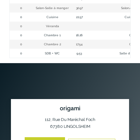
0
Salon-Salle à manger
30.97
Salon/salle
0
Cuisine
22.57
Cuisine 
0
Véranda
Véra
0
Chambre 1
16.26
Chamb
0
Chambre 2
17.54
Chamb
0
SDB + WC
9.53
Salle de bai
origami
112, Rue Du Maréchal Foch
67380
LINGOLSHEIM