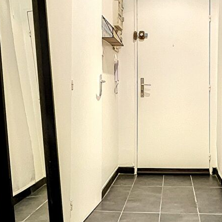
Exp.
Sol
Commentaires
Entrée
Séjour
Cuisine équipée US
Salle d'eau + WC
Chambre 1