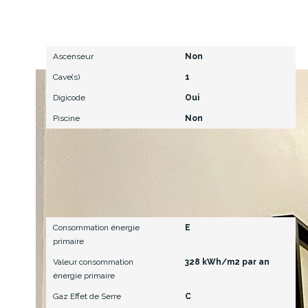
Autres
Ascenseur
Non
Cave(s)
1
Digicode
Oui
Piscine
Non
Diagnostics
Consommation énergie
E
primaire
Valeur consommation
328 kWh/m2 par an
énergie primaire
Gaz Effet de Serre
C