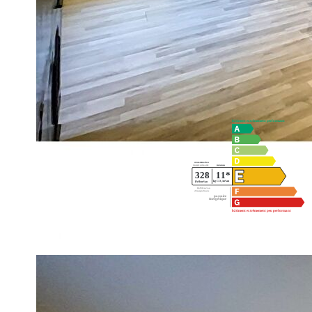
info@origami.immo afin de nous transmettre votre requêt
www.origami.immo.Ainsi, vous recevrez en avant première 
Team ORIGAMI
Diagnostics énergétiques
Impri