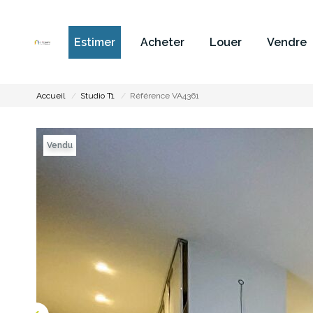
Estimer
Acheter
Louer
Vendre
Accueil
Studio T1
Référence VA4361
Vendu