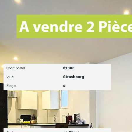
Localisation
Code postal
67000
Ville
Strasbourg
Etage
1
Surfaces