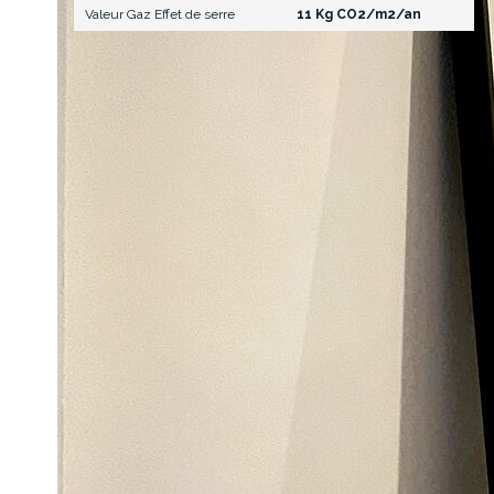
Valeur Gaz Effet de serre
11 Kg CO2/m2/an
Description des pièces
Niveau
Pièce
m2
0
Entrée
4.82
0
Séjour
22.35
0
Cuisine
7.82
0
SDE + WC
3.20
0
Chambre 1
11.68