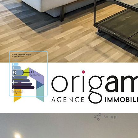
e ou de vous inscrire sur notre site
et avant toute diffusion nos offres par mail !A bientôt !La
Partager
mer