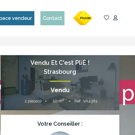
pace vendeur
Contact
Vendu Et C'est PliÉ !
Strasbourg
Vendu
50
m²
2
pièce(s)
Réf :
VA4361
Votre Conseiller :