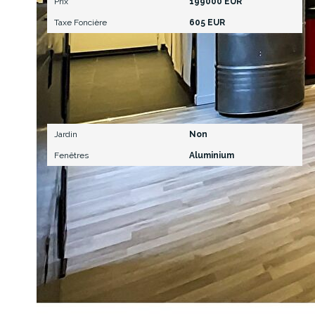
Prix
199000 EUR
Taxe Foncière
605 EUR
Extérieur
Jardin
Non
Fenêtres
Aluminium