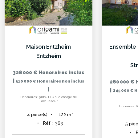
Maison Entzheim
Entzheim
St
328 000 €
Honoraires inclus
|
310 000 €
Honoraires non inclus
260 000 €
|
|
245 000 €
H
Honoraires : 5,81% TTC à la charge de
l'acquéreur
Honoraires : 
122
m²
4
pièce(s)
Réf :
363
5
pièc
R