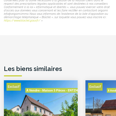
conservées pour la durée nécessaire à la gestion de la relation client dans le
respect des prescriptions légales applicables et sont destinées à nos conseillers
Conformément à la loi « informatique et libertés », vous pouvez exercer votre droit
d'accès aux données vous concernant et les faire rectifier en contactant origami
info@origami.immo. Nous vous informons de l'existence de la liste d'opposition au
démarchage téléphonique « Bloctel », sur laquelle vous pouvez vous inscrire ici :
https://www.bloctel.gouv.fr/
»
Les biens similaires
Exclusif
Exclusif