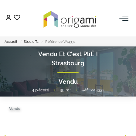
ESTIMER
Accueil
Studio T1
Référence VA4332
ACHETER
Vendu Et C'est PliÉ !
Strasbourg
LOUER
Vendu
VENDRE
4
pièce(s)
•
99
m²
•
Réf : VA4332
Pourquoi Nous Choisir ?
Vendu
Nos Biens Vendus
GESTION