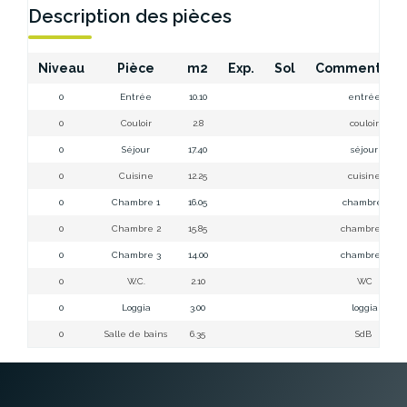
Description des pièces
Niveau
Pièce
m2
Exp.
Sol
Commentair
0
Entrée
10.10
entrée
0
Couloir
2.8
couloir
0
Séjour
17.40
séjour
0
Cuisine
12.25
cuisine
0
Chambre 1
16.05
chambre 1
0
Chambre 2
15.85
chambre 2
0
Chambre 3
14.00
chambre 3
0
W.C.
2.10
WC
0
Loggia
3.00
loggia
0
Salle de bains
6.35
SdB