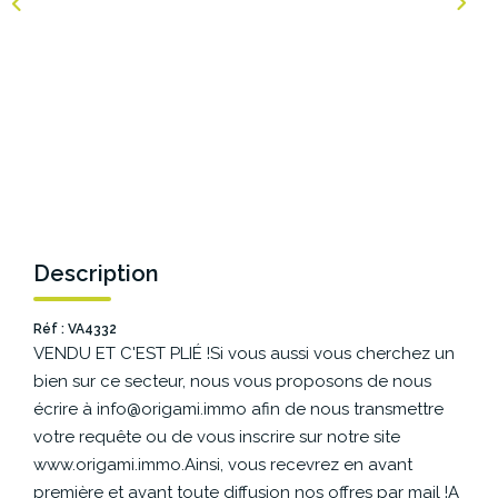
NOS AGENCES
Les Agences Origami
Notre Philosophie
Notre Équipe
Nous Rejoindre
Vos Avis
Description
Blog
Réf : VA4332
VENDU ET C'EST PLIÉ !Si vous aussi vous cherchez un
ESPACE BAILLEURS
bien sur ce secteur, nous vous proposons de nous
écrire à info@origami.immo afin de nous transmettre
ESPACE VENDEUR
votre requête ou de vous inscrire sur notre site
www.origami.immo.Ainsi, vous recevrez en avant
première et avant toute diffusion nos offres par mail !A