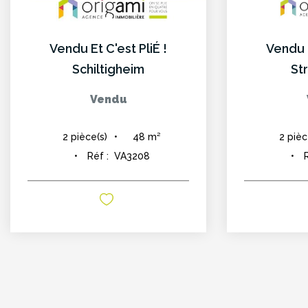
Vendu Et C'est PliÉ !
Vendu E
Schiltigheim
St
Vendu
48
m²
2
pièce(s)
2
pièc
Réf :
VA3208