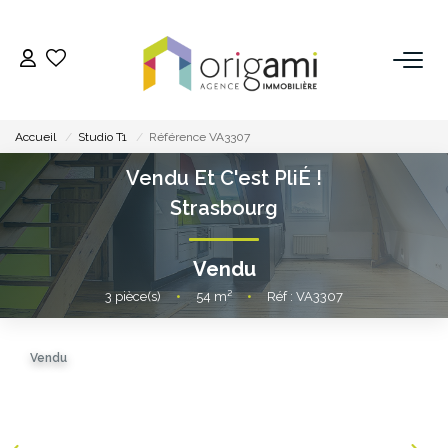
ESTIMER
Accueil
Studio T1
Référence VA3307
ACHETER
Vendu Et C'est PliÉ !
Strasbourg
LOUER
Vendu
VENDRE
3
pièce(s)
•
54
m²
•
Réf : VA3307
Pourquoi Nous Choisir ?
Vendu
Nos Biens Vendus
GESTION