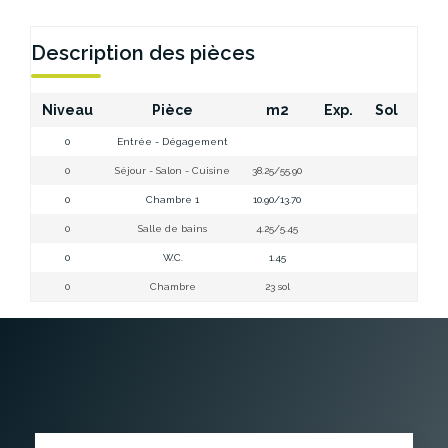
Description des pièces
Niveau
Pièce
m2
Exp.
Sol
0
Entrée - Dégagement
Ent
0
Séjour - Salon - Cuisine
38.25/55.90
Salon
0
Chambre 1
10.90/13.70
0
Salle de bains
4.25/5.45
0
W.C.
1.45
0
Chambre
23 sol