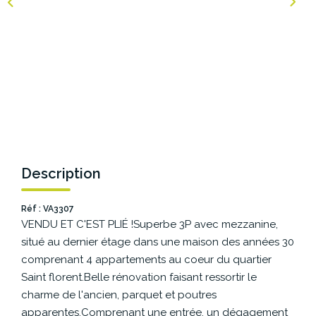
NOS AGENCES
Les Agences Origami
Notre Philosophie
Notre Équipe
Nous Rejoindre
Vos Avis
Description
Blog
Réf : VA3307
VENDU ET C'EST PLIÉ !Superbe 3P avec mezzanine,
ESPACE BAILLEURS
situé au dernier étage dans une maison des années 30
comprenant 4 appartements au coeur du quartier
ESPACE VENDEUR
Saint florent.Belle rénovation faisant ressortir le
charme de l'ancien, parquet et poutres
apparentes.Comprenant une entrée, un dégagement