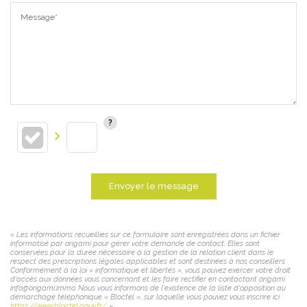
Message*
Envoyer le message
« Les informations recueillies sur ce formulaire sont enregistrées dans un fichier
informatisé par origami pour gérer votre demande de contact. Elles sont
conservées pour la durée nécessaire à la gestion de la relation client dans le
respect des prescriptions légales applicables et sont destinées à nos conseillers
Conformément à la loi « informatique et libertés », vous pouvez exercer votre droit
d'accès aux données vous concernant et les faire rectifier en contactant origami
info@origami.immo. Nous vous informons de l'existence de la liste d'opposition au
démarchage téléphonique « Bloctel », sur laquelle vous pouvez vous inscrire ici :
https://www.bloctel.gouv.fr/
»