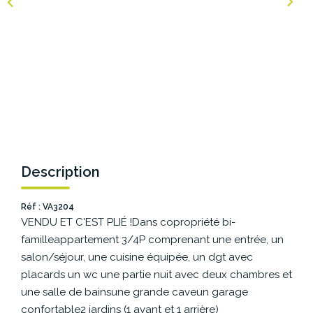
NOS AGENCES
Les Agences Origami
Notre Philosophie
Notre Équipe
Nous Rejoindre
Vos Avis
Description
Blog
Réf : VA3204
VENDU ET C'EST PLIÉ !Dans copropriété bi-
ESPACE BAILLEURS
familleappartement 3/4P comprenant une entrée, un
salon/séjour, une cuisine équipée, un dgt avec
ESPACE VENDEUR
placards un wc une partie nuit avec deux chambres et
une salle de bainsune grande caveun garage
confortable2 jardins (1 avant et 1 arrière)