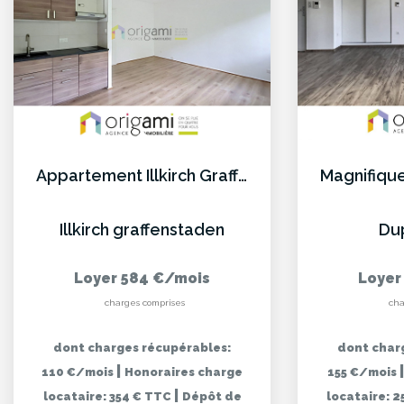
Appartement Illkirch Graffenstaden 1 pièce(s)
Illkirch graffenstaden
Du
Loyer 584 €/mois
Loyer
charges comprises
cha
dont charges récupérables:
dont char
|
110 €/mois
Honoraires charge
155 €/mois
|
locataire: 354 € TTC
Dépôt de
locataire: 