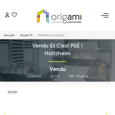
ESTIMER
Accueil
Studio T1
Référence VA3204
ACHETER
Vendu Et C'est PliÉ !
Holtzheim
LOUER
Vendu
VENDRE
4
pièce(s)
•
97
m²
•
Réf : VA3204
Pourquoi Nous Choisir ?
Vendu
Nos Biens Vendus
GESTION