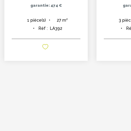
garantie: 474 €
gara
27
m²
1
pièce(s)
3
pièc
Réf :
LA392
Ré