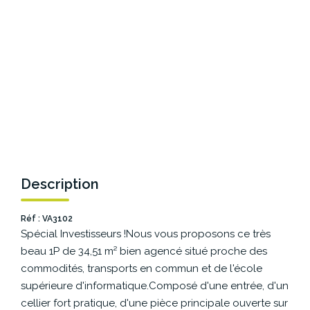
NOS AGENCES
Les Agences Origami
Notre Philosophie
Notre Équipe
Nous Rejoindre
Vos Avis
Blog
Description
ESPACE BAILLEURS
Réf : VA3102
Spécial Investisseurs !Nous vous proposons ce très
beau 1P de 34,51 m² bien agencé situé proche des
ESPACE VENDEUR
commodités, transports en commun et de l'école
supérieure d'informatique.Composé d'une entrée, d'un
CONTACT
cellier fort pratique, d'une pièce principale ouverte sur