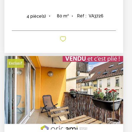
80
m²
Réf :
VA3726
4
pièce(s)
Exclusif