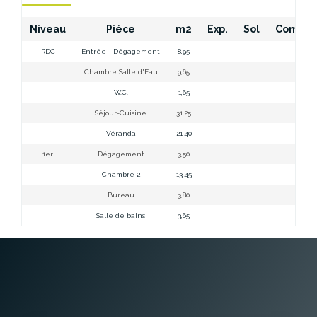
Niveau
Pièce
m2
Exp.
Sol
Commen
RDC
Entrée - Dégagement
8,95
Chambre Salle d'Eau
9,65
W.C.
1,65
Séjour-Cuisine
31,25
Véranda
21,40
1er
Dégagement
3,50
Chambre 2
13,45
Bureau
3,80
Salle de bains
3,65