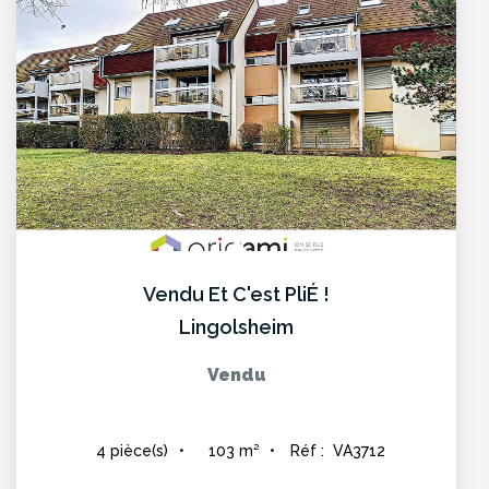
Vendu Et C'est PliÉ !
Lingolsheim
Vendu
103
m²
Réf :
VA3712
4
pièce(s)