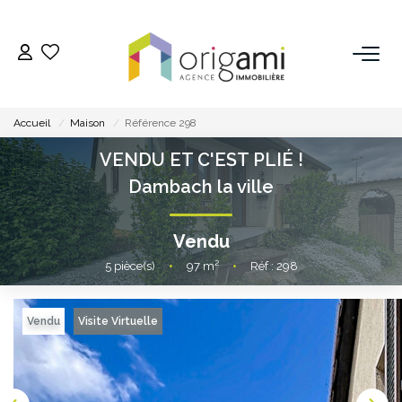
ESTIMER
Accueil
Maison
Référence 298
ACHETER
VENDU ET C'EST PLIÉ !
Dambach la ville
LOUER
Vendu
VENDRE
5
pièce(s)
•
97
m²
•
Réf : 298
Pourquoi Nous Choisir ?
Nos Biens Vendus
Vendu
Visite Virtuelle
GESTION