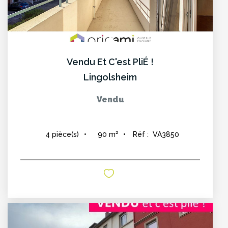
Vendu Et C'est PliÉ !
Lingolsheim
Vendu
90
m²
Réf :
VA3850
4
pièce(s)