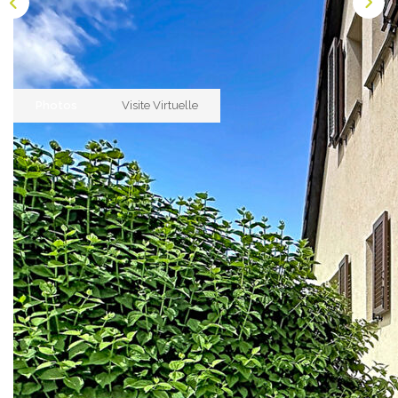
NOS AGENCES
Les Agences Origami
Notre Philosophie
Photos
Visite Virtuelle
Notre Équipe
Nous Rejoindre
Vos Avis
Description
Blog
Réf : 298
ESPACE BAILLEURS
VENDU ET C'EST PLIÉ !
Si vous aussi vous cherchez un bien sur ce secteur,
ESPACE VENDEUR
nous vous proposons de nous écrire à
info@origami.immo afin de nous transmettre votre
CONTACT
requête ou de vous inscrire sur notre site