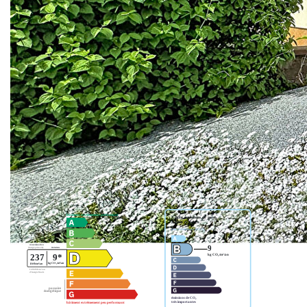
www.origami.immo.
Ainsi, vous recevrez en avant première et avant toute
diffusion nos offres par mail !
A bientôt !
La Team ORIGAMI
Nos honoraires
Nous contacter
Diagnostics énergétiques