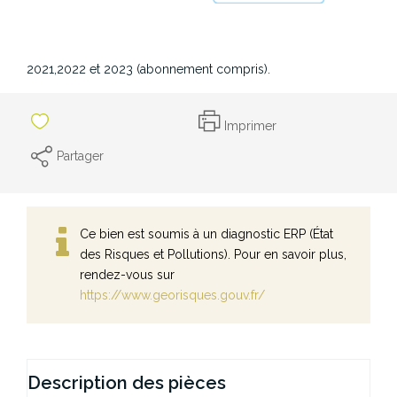
Montant estimé des dépenses annuelles d'énergie pour un
usage standard entre 1878€ et 2542€. indexées aux années
2021,2022 et 2023 (abonnement compris).
Imprimer
Partager
Ce bien est soumis à un diagnostic ERP (État
des Risques et Pollutions). Pour en savoir plus,
rendez-vous sur
https://www.georisques.gouv.fr/
Description des pièces