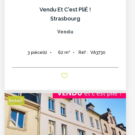
Vendu Et C'est PliÉ !
Strasbourg
Vendu
62
m²
Réf :
VA3730
3
pièce(s)
Exclusif