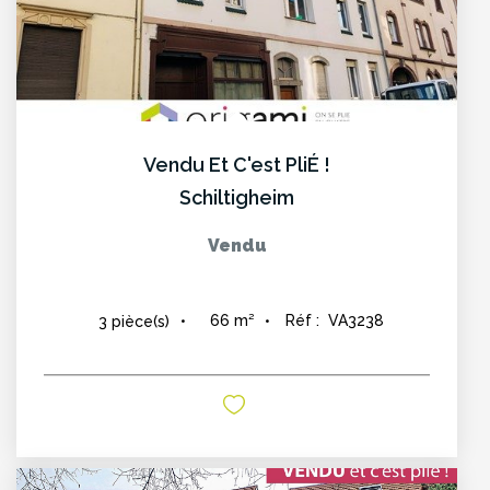
Vendu Et C'est PliÉ !
Schiltigheim
Vendu
66
m²
Réf :
VA3238
3
pièce(s)