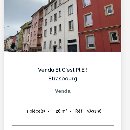
Vendu Et C'est PliÉ !
Strasbourg
Vendu
26
m²
Réf :
VA3196
1
pièce(s)