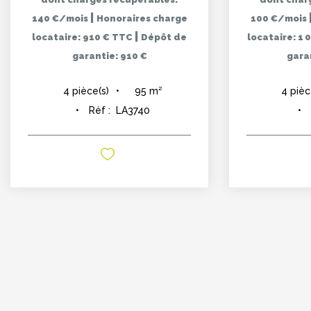
|
140 €/mois
Honoraires charge
100 €/mois
|
locataire: 910 € TTC
Dépôt de
locataire: 1
garantie: 910 €
garan
95
m²
4
pièce(s)
4
pièc
Réf :
LA3740