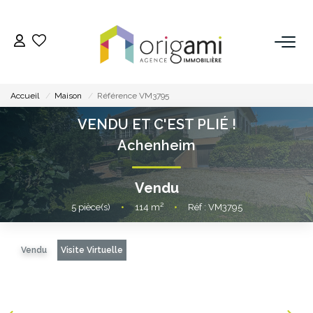
ESTIMER
Accueil
Maison
Référence VM3795
ACHETER
VENDU ET C'EST PLIÉ !
Achenheim
LOUER
Vendu
VENDRE
5
pièce(s)
•
114
m²
•
Réf : VM3795
Pourquoi Nous Choisir ?
Vendu
Visite Virtuelle
Nos Biens Vendus
GESTION