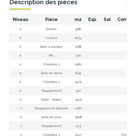
Description des pièces
Niveau
Pièce
m2
Exp.
Sol
Commen
0
Entrée
9,66
0
Cuisine
10,23
0
Salle à manger
11,66
0
W.C.
2,10
0
Chambre 2
13,82
0
Salle de bains
8,45
0
Chambre 1
14,72
0
Dégagement
9,21
0
Salon - Séjour
34,21
-1
Dégagement placards
11,82
-1
Salle de jeux
30,08
-1
Dégagement
5,13
-1
Chambre 3
15,17
Chambre s