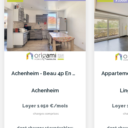
Achenheim - Beau 4p En Coeur De Village
Achenheim
Li
Loyer 1 050 €/mois
Loyer 
charges comprises
cha
dont charges récupérables:
dont char