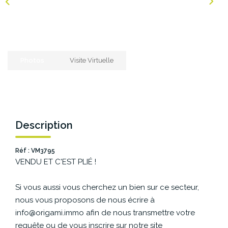
NOS AGENCES
Les Agences Origami
Photos
Visite Virtuelle
Notre Philosophie
Notre Équipe
Nous Rejoindre
Vos Avis
Description
Blog
Réf : VM3795
VENDU ET C'EST PLIÉ !
ESPACE BAILLEURS
Si vous aussi vous cherchez un bien sur ce secteur,
ESPACE VENDEUR
nous vous proposons de nous écrire à
info@origami.immo afin de nous transmettre votre
requête ou de vous inscrire sur notre site