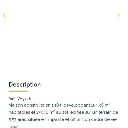
NOS AGENCES
Les Agences Origami
Notre Philosophie
Notre Équipe
Nous Rejoindre
Vos Avis
Blog
Description
ESPACE BAILLEURS
Réf : VM3726
Maison construite en 1984, développant 154.36 m²
ESPACE VENDEUR
habitables et 177.46 m² au sol, édifiée sur un terrain de
5,53 ares, située en impasse et offrant un cadre de vie
idéal.