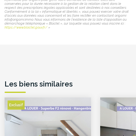
conservées pour la durée nécessaire à la gestion de la relation client dans le
respect des prescriptions légales applicables et sont destinées à nos conseillers
Conformément à la loi « informatique et libertés », vous pouvez exercer votre droit
d'accès aux données vous concernant et les faire rectifier en contactant origami
info@origami.immo. Nous vous informons de l'existence de la liste d'opposition au
démarchage téléphonique « Bloctel », sur laquelle vous pouvez vous inscrire ici :
https://www.bloctel.gouv.fr/
»
Les biens similaires
Exclusif