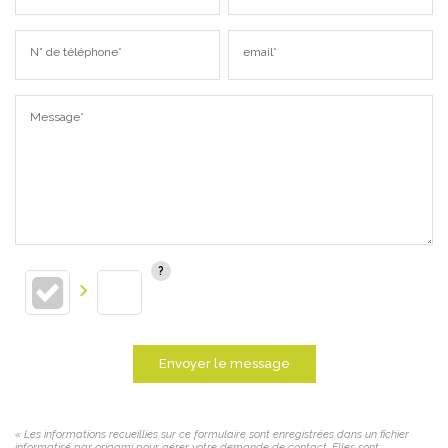
N° de téléphone*
email*
Message*
Envoyer le message
« Les informations recueillies sur ce formulaire sont enregistrées dans un fichier
informatisé par origami pour gérer votre demande de contact. Elles sont