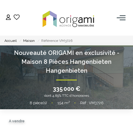
ESTIMER
Accueil
Maison
Référence VM3726
ACHETER
Nouveauté ORIGAMI en exclusivité -
Maison 8 Pièces Hangenbieten
LOUER
Hangenbieten
VENDRE
335 000 €
dont 4,69% TTC d'honoraires
Pourquoi Nous Choisir ?
8
pièce(s)
•
154
m²
•
Réf : VM3726
Nos Biens Vendus
A vendre
GESTION