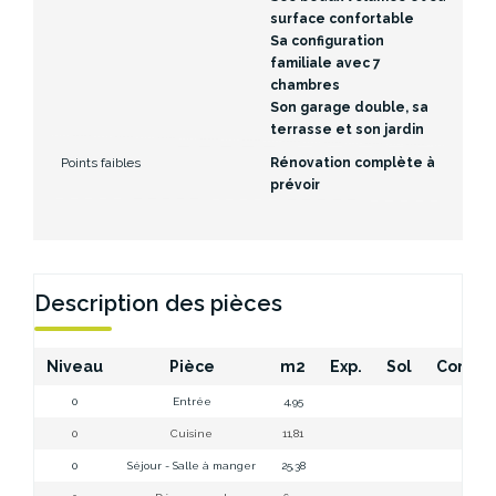
surface confortable
Sa configuration
familiale avec 7
chambres
Son garage double, sa
terrasse et son jardin
Points faibles
Rénovation complète à
prévoir
Description des pièces
Niveau
Pièce
m2
Exp.
Sol
Commen
0
Entrée
4,95
Ent
0
Cuisine
11,81
Cui
0
Séjour - Salle à manger
25,38
Séjou