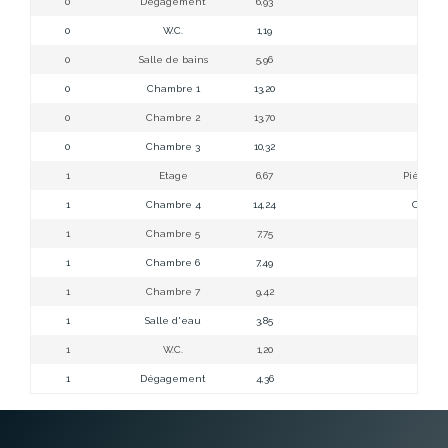
0
Dégagement
6,93
D
0
W.C.
1,19
W
0
Salle de bains
5,96
S
0
Chambre 1
13,20
Cham
0
Chambre 2
13,70
Cham
0
Chambre 3
10,32
Cham
1
Etage
6,67
Pièce ac
1
Chambre 4
14,24
Chambr
1
Chambre 5
7,75
Cham
1
Chambre 6
7,49
Cham
1
Chambre 7
9,42
Cham
1
Salle d'eau
3,85
S
1
W.C.
1,20
W
1
Dégagement
4,36
D