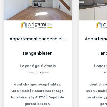
Appartement Hangenbieten 2 pièce(s) 37.16 m²
Hangenbieten
Han
Loyer 690 €/mois
Loyer 
charges comprises
cha
dont charges récupérables:
dont char
|
40 €/mois
Honoraires charge
160 €/mois
|
locataire: 407 € TTC
Dépôt de
locataire: 
garantie: 650 €
gara