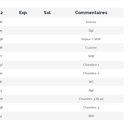
2
Exp.
Sol
Commentaires
78
Entrée
05
Dgt
,58
Séjour / SAM
,86
Cuisine
77
SDB
,37
Chambre 1
,21
Chambre 2
56
WC
53
Dgt
,70
Chambre 3 SS-sol
,58
Chambre 4
15
SDO