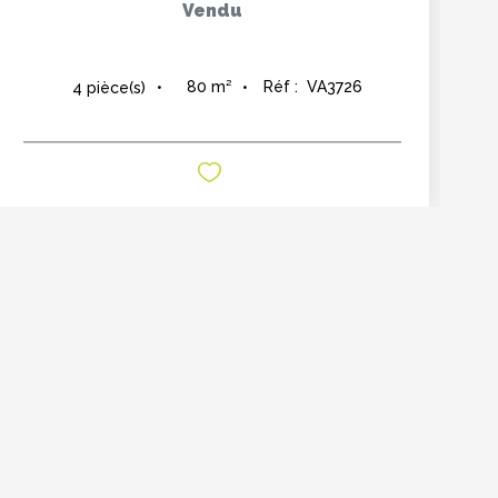
Vendu
80
m²
Réf :
VA3726
4
pièce(s)