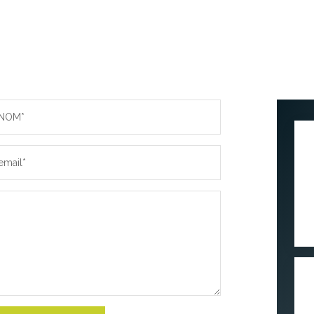
NOM*
email*