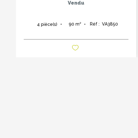
Vendu
90
m²
Réf :
VA3850
4
pièce(s)