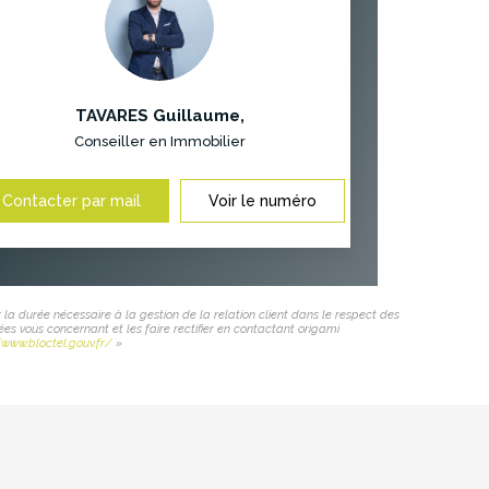
TAVARES Guillaume
,
Conseiller en Immobilier
Contacter par mail
Voir le numéro
 la durée nécessaire à la gestion de la relation client dans le respect des
ées vous concernant et les faire rectifier en contactant origami
/www.bloctel.gouv.fr/
»