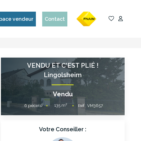
pace vendeur
Contact
VENDU ET C'EST PLIÉ !
Lingolsheim
Vendu
135
m²
6
pièce(s)
Réf :
VM3657
Votre Conseiller :