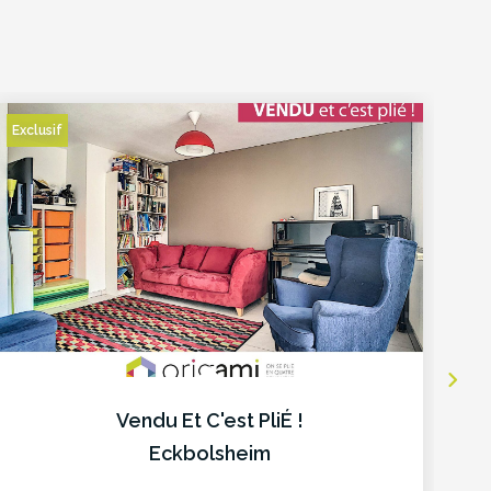
Exclusif
Ex
Vendu Et C'est PliÉ !
Eckbolsheim