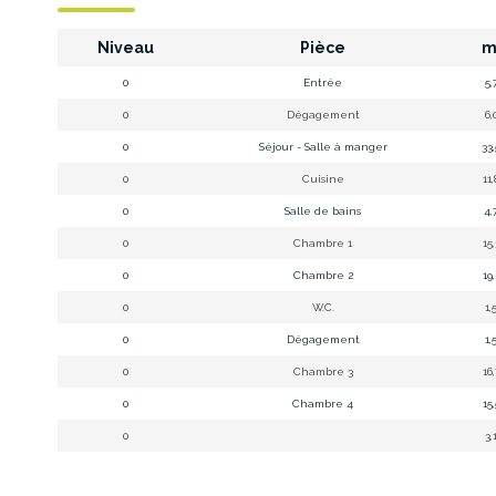
Niveau
Pièce
m
0
Entrée
5,
0
Dégagement
6,
0
Séjour - Salle à manger
33
0
Cuisine
11
0
Salle de bains
4,
0
Chambre 1
15
0
Chambre 2
19
0
W.C.
1,
0
Dégagement
1,
0
Chambre 3
16
0
Chambre 4
15
0
3,