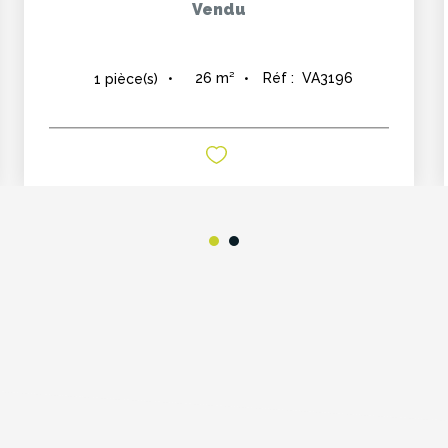
Vendu
26
m²
Réf :
VA3196
1
pièce(s)