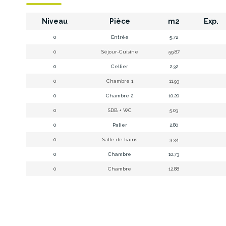
Niveau
Pièce
m2
Exp.
0
Entrée
5.72
0
Séjour-Cuisine
59.87
0
Cellier
2.32
0
Chambre 1
11.93
0
Chambre 2
10.20
0
SDB + WC
5.03
0
Palier
2.80
0
Salle de bains
3.34
0
Chambre
10.73
0
Chambre
12.88