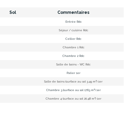
Sol
Commentaires
Entrée Rdc
Séjour / cuisine Rdc
Cellier Rdc
Chambre 1 Rdc
Chambre 2 Rdc
Salle de bains - WC Rdc
Palier 1er
Salle de bains (surface au sol 3.49 m²) 1er
Chambre 3 (surface au sol 17.63 m²) 1er
Chambre 4 (surface au sol 20.48 m²) 1er