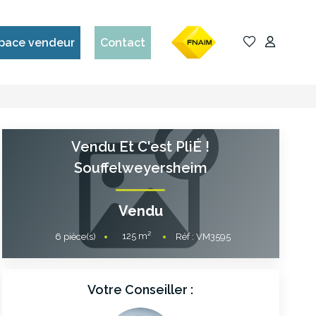
pace vendeur
Contact
Vendu Et C'est PliÉ !
Souffelweyersheim
Vendu
125
m²
6
pièce(s)
Réf :
VM3595
Votre Conseiller :