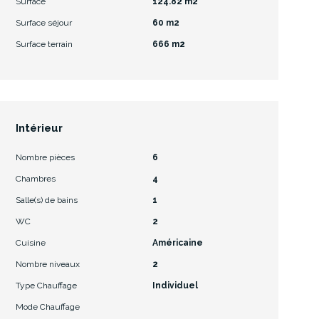
Surface
124.82 m2
Surface séjour
60 m2
Surface terrain
666 m2
Intérieur
Nombre pièces
6
Chambres
4
Salle(s) de bains
1
WC
2
Cuisine
Américaine
Nombre niveaux
2
Type Chauffage
Individuel
Mode Chauffage