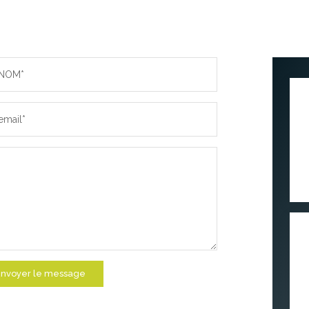
NOM*
email*
nvoyer le message