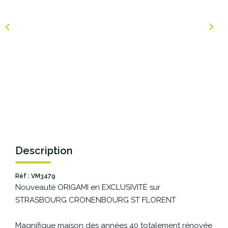
NOS AGENCES
Les Agences Origami
Notre Philosophie
Notre Équipe
Nous Rejoindre
Vos Avis
Blog
Description
ESPACE BAILLEURS
Réf : VM3479
Nouveauté ORIGAMI en EXCLUSIVITÉ sur
ESPACE VENDEUR
STRASBOURG CRONENBOURG ST FLORENT
Magnifique maison des années 40 totalement rénovée