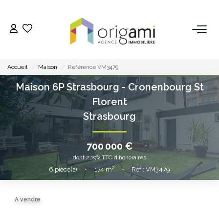
ESTIMER
Accueil
Maison
Référence VM3479
ACHETER
Maison 6P Strasbourg - Cronenbourg St
Florent
LOUER
Strasbourg
VENDRE
700 000 €
dont 2,19% TTC d'honoraires
Pourquoi Nous Choisir ?
6
pièce(s)
•
174
m²
•
Réf : VM3479
Nos Biens Vendus
A vendre
GESTION