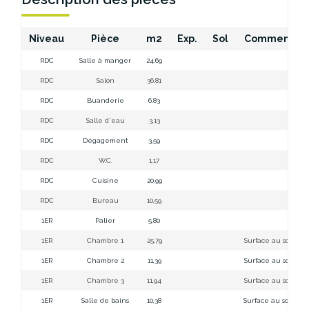
Niveau
Pièce
m2
Exp.
Sol
Commentair
RDC
Salle à manger
24,69
RDC
Salon
36,81
RDC
Buanderie
6,83
RDC
Salle d'eau
3,13
RDC
Dégagement
3,59
RDC
W.C.
1,17
RDC
Cuisine
20,99
RDC
Bureau
10,59
1ER
Palier
5,80
1ER
Chambre 1
25,79
Surface au sol 30.0
1ER
Chambre 2
11,39
Surface au sol 13.5
1ER
Chambre 3
11,94
Surface au sol 14.2
1ER
Salle de bains
10,38
Surface au sol 12.4