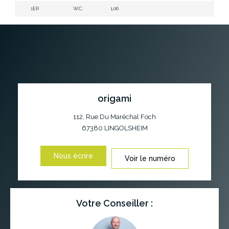
1ER
W.C.
1,06
origami
112, Rue Du Maréchal Foch
67380
LINGOLSHEIM
Nous écrire
Voir le numéro
Votre Conseiller :