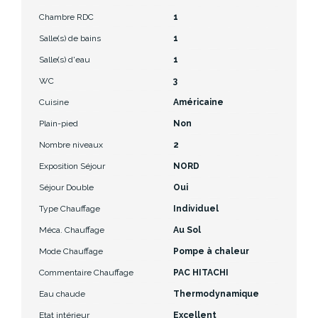
Chambre RDC
1
Salle(s) de bains
1
Salle(s) d'eau
1
WC
3
Cuisine
Américaine
Plain-pied
Non
Nombre niveaux
2
Exposition Séjour
NORD
Séjour Double
Oui
Type Chauffage
Individuel
Méca. Chauffage
Au Sol
Mode Chauffage
Pompe à chaleur
Commentaire Chauffage
PAC HITACHI
Eau chaude
Thermodynamique
Etat intérieur
Excellent