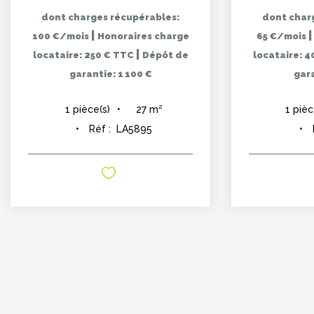
dont charges récupérables:
dont char
|
100 €/mois
Honoraires charge
65 €/mois
|
locataire: 250 € TTC
Dépôt de
locataire: 
garantie: 1 100 €
gara
27
m²
1
pièce(s)
1
pièc
Réf :
LA5895