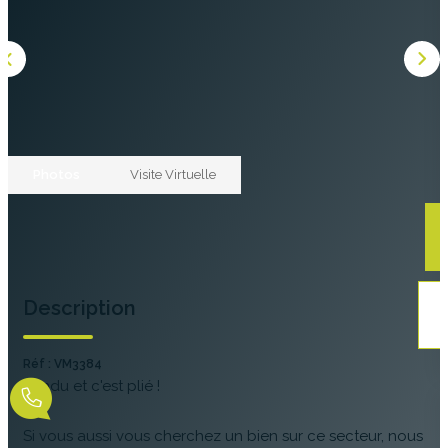
GESTION
NOS AGENCES
Les Agences Origami
Photos
Visite Virtuelle
Notre Philosophie
Notre Équipe
Nous Rejoindre
Vos Avis
Description
Blog
Réf : VM3384
ESPACE BAILLEURS
Vendu et c'est plié !
Si vous aussi vous cherchez un bien sur ce secteur, nous
ESPACE VENDEUR