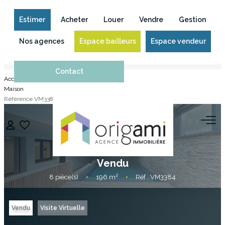
Estimer
Acheter
Louer
Vendre
Gestion
Nos agences
Espace bailleurs
Espace vendeur
Contact
ESTIMER
Accueil
Maison
Référence VM3384
ACHETER
Vendu et c'est plié !
Ostwald
LOUER
Vendu
VENDRE
8
pièce(s)
•
196
m²
•
Réf : VM3384
Pourquoi Nous Choisir ?
Nos Biens Vendus
Vendu
Visite Virtuelle