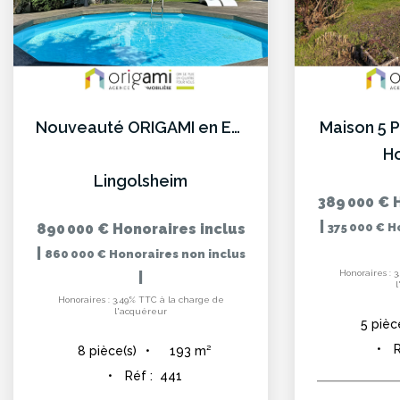
Nouveauté ORIGAMI en EXCLUSIVITÉ à LINGOLSHEIM - Maison...
Maison 5 
H
Lingolsheim
389 000 €
|
890 000 €
Honoraires inclus
375 000 €
H
|
860 000 €
Honoraires non inclus
Honoraires : 
|
Honoraires : 3,49% TTC à la charge de
l'acquéreur
5
pièc
R
193
m²
8
pièce(s)
Réf :
441