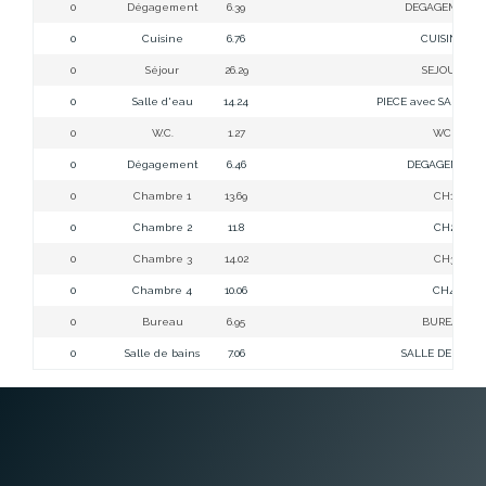
0
Dégagement
6.39
DEGAGEMENT 
0
Cuisine
6.76
CUISINE RD
0
Séjour
26.29
SEJOUR RD
0
Salle d'eau
14.24
PIECE avec SALLE D
0
W.C.
1.27
WC RDC
0
Dégagement
6.46
DEGAGEMENT 
0
Chambre 1
13.69
CH1 1ER
0
Chambre 2
11.8
CH2 1ER
0
Chambre 3
14.02
CH3 1ER
0
Chambre 4
10.06
CH4 1ER
0
Bureau
6.95
BUREAU 1E
0
Salle de bains
7.06
SALLE DE BAINS