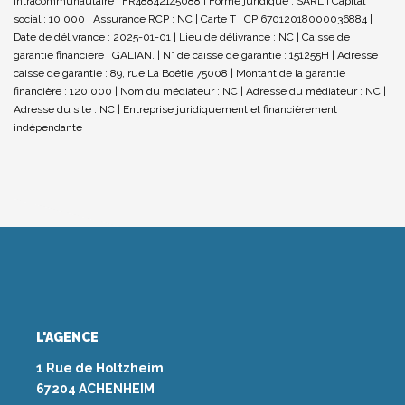
Intracommunautaire : FR48842145088 | Forme juridique : SARL | Capital
social : 10 000 | Assurance RCP : NC |
Carte T : CPI67012018000036884 |
Date de délivrance : 2025-01-01 | Lieu de délivrance : NC | Caisse de
garantie financière : GALIAN. | N° de caisse de garantie : 151255H | Adresse
caisse de garantie : 89, rue La Boétie 75008 | Montant de la garantie
financière : 120 000 | Nom du médiateur : NC | Adresse du médiateur : NC |
Adresse du site : NC |
Entreprise juridiquement et financièrement
indépendante
L'AGENCE
1 Rue de Holtzheim
67204 ACHENHEIM