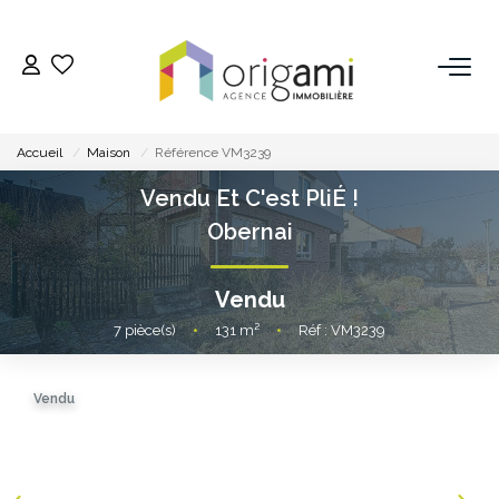
ESTIMER
Accueil
Maison
Référence VM3239
ACHETER
Vendu Et C'est PliÉ !
Obernai
LOUER
Vendu
VENDRE
7
pièce(s)
•
131
m²
•
Réf : VM3239
Pourquoi Nous Choisir ?
Vendu
Nos Biens Vendus
GESTION