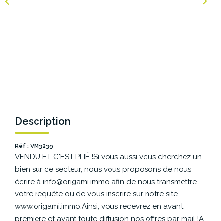
NOS AGENCES
Les Agences Origami
Notre Philosophie
Notre Équipe
Nous Rejoindre
Vos Avis
Description
Blog
Réf : VM3239
VENDU ET C'EST PLIÉ !Si vous aussi vous cherchez un
ESPACE BAILLEURS
bien sur ce secteur, nous vous proposons de nous
écrire à info@origami.immo afin de nous transmettre
ESPACE VENDEUR
votre requête ou de vous inscrire sur notre site
www.origami.immo.Ainsi, vous recevrez en avant
première et avant toute diffusion nos offres par mail !A