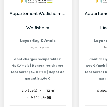
Appartement Wolfisheim 1 pièce(s)
Wolfisheim
Li
Loyer 625 €/mois
Loyer 
charges comprises
cha
dont charges récupérables:
dont char
|
65 €/mois
Honoraires charge
100 €/mois
|
locataire: 404 € TTC
Dépôt de
locataire: 1
garantie: 560 €
garan
32
m²
1
pièce(s)
4
pièc
Réf :
LA499