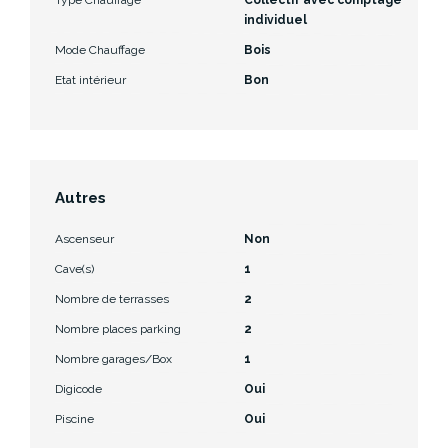
individuel
Mode Chauffage
Bois
Etat intérieur
Bon
Autres
Ascenseur
Non
Cave(s)
1
Nombre de terrasses
2
Nombre places parking
2
Nombre garages/Box
1
Digicode
Oui
Piscine
Oui