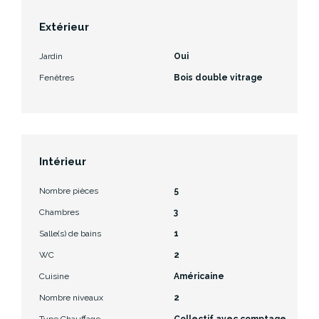
Extérieur
Jardin
Oui
Fenêtres
Bois double vitrage
Intérieur
Nombre pièces
5
Chambres
3
Salle(s) de bains
1
WC
2
Cuisine
Américaine
Nombre niveaux
2
Type Chauffage
Collectif avec comptage