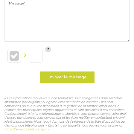
Message*
Envoyer le message
« Les informations recueillies sur ce formulaire sont enregistrées dans un fichier
informatisé par origami pour gérer votre demande de contact. Elles sont
conservées pour la durée nécessaire à la gestion de la relation client dans le
respect des prescriptions légales applicables et sont destinées à nos conseillers
Conformément à la loi « informatique et libertés », vous pouvez exercer votre droit
d'accès aux données vous concernant et les faire rectifier en contactant origami
info@origami.immo. Nous vous informons de l'existence de la liste d'opposition au
démarchage téléphonique « Bloctel », sur laquelle vous pouvez vous inscrire ici :
https://www.bloctel.gouv.fr/
»