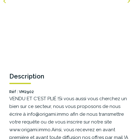
NOS AGENCES
Les Agences Origami
Notre Philosophie
Notre Équipe
Nous Rejoindre
Vos Avis
Description
Blog
Réf : VM2902
VENDU ET C'EST PLIÉ !Si vous aussi vous cherchez un
ESPACE BAILLEURS
bien sur ce secteur, nous vous proposons de nous
écrire à info@origami.immo afin de nous transmettre
ESPACE VENDEUR
votre requête ou de vous inscrire sur notre site
www.origami.immo.Ainsi, vous recevrez en avant
première et avant toute diffusion nos offres par mail !A