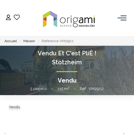
ESTIMER
Accueil
Maison
Référence VM2902
ACHETER
Vendu Et C'est PliÉ !
Stotzheim
LOUER
Vendu
VENDRE
5
pièce(s)
•
115
m²
•
Réf : VM2902
Pourquoi Nous Choisir ?
Vendu
Nos Biens Vendus
GESTION