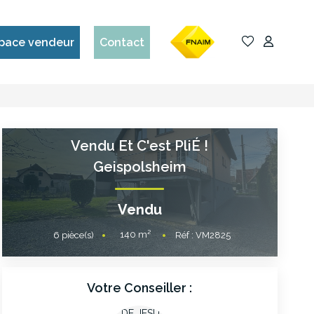
pace vendeur
Contact
Vendu Et C'est PliÉ !
Geispolsheim
Vendu
140
m²
6
pièce(s)
Réf :
VM2825
Votre Conseiller :