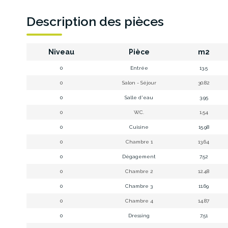
Description des pièces
Niveau
Pièce
m2
0
Entrée
13.5
0
Salon - Séjour
30.82
0
Salle d'eau
3.95
0
W.C.
1.54
0
Cuisine
15.98
0
Chambre 1
13.64
0
Dégagement
7.52
0
Chambre 2
12.48
0
Chambre 3
11.69
0
Chambre 4
14.87
0
Dressing
7.51