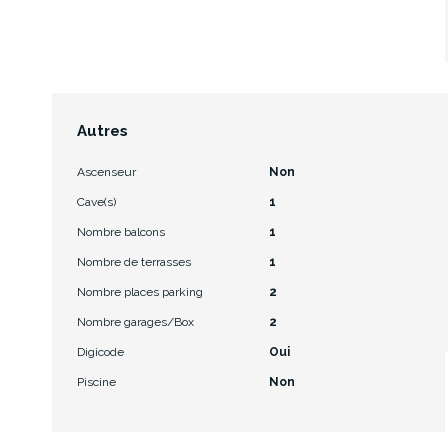
Autres
Ascenseur
Non
Cave(s)
1
Nombre balcons
1
Nombre de terrasses
1
Nombre places parking
2
Nombre garages/Box
2
Digicode
Oui
Piscine
Non