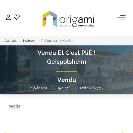
ESTIMER
Accueil
Maison
Référence VM2782
ACHETER
Vendu Et C'est PliÉ !
Geispolsheim
LOUER
Vendu
VENDRE
6
pièce(s)
•
154
m²
•
Réf : VM2782
Pourquoi Nous Choisir ?
Vendu
Nos Biens Vendus
GESTION