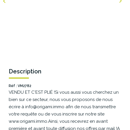
NOS AGENCES
Les Agences Origami
Notre Philosophie
Notre Équipe
Nous Rejoindre
Vos Avis
Description
Blog
Réf : VM2782
VENDU ET C'EST PLIÉ !Si vous aussi vous cherchez un
ESPACE BAILLEURS
bien sur ce secteur, nous vous proposons de nous
écrire à info@origami.immo afin de nous transmettre
ESPACE VENDEUR
votre requête ou de vous inscrire sur notre site
www.origami.immo.Ainsi, vous recevrez en avant
première et avant toute diffusion nos offres par mail !A