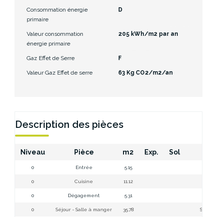
Consommation énergie
D
primaire
Valeur consommation
205 kWh/m2 par an
énergie primaire
Gaz Effet de Serre
F
Valeur Gaz Effet de serre
63 Kg CO2/m2/an
Description des pièces
Niveau
Pièce
m2
Exp.
Sol
Com
0
Entrée
5.15
0
Cuisine
11.12
Cui
0
Dégagement
5.31
Dé
0
Séjour - Salle à manger
35.78
Séjour 