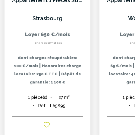
Appartement 1 Pièces Strasbourg
Strasbourg
Wo
Loyer 650 €/mois
Loyer
charges comprises
cha
dont charges récupérables:
dont char
|
100 €/mois
Honoraires charge
65 €/mois
|
locataire: 250 € TTC
Dépôt de
locataire: 
garantie: 1 100 €
gara
27
m²
1
pièce(s)
1
pièc
Réf :
LA5895