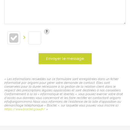
Envoyer le message
« Les informations recueillies sur ce formulaire sont enregistrées dans un fichier
informatisé par origami pour gérer votre demande de contact. Elles sont
conservées pour la durée nécessaire à la gestion de la relation client dans le
respect des prescriptions légales applicables et sont destinées à nos conseillers
Conformément à la loi « informatique et libertés », vous pouvez exercer votre droit
d'accès aux données vous concernant et les faire rectifier en contactant origami
info@origami.immo. Nous vous informons de l'existence de la liste d'opposition au
démarchage téléphonique « Bloctel », sur laquelle vous pouvez vous inscrire ici :
https://www.bloctel.gouv.fr/
»