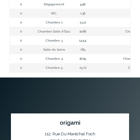
0
Dégagement
9.58
Dé
0
W.C.
1.36
0
Chambre 1
13.12
0
Chambre Salle d'Eau
10.68
Chambre 
0
Chambre 3
14.54
C
0
Salle de bains
7.83
Sa
0
Chambre 4
16.09
Chambre 4 
0
Chambre 5
23.72
Chambre 
origami
112, Rue Du Maréchal Foch