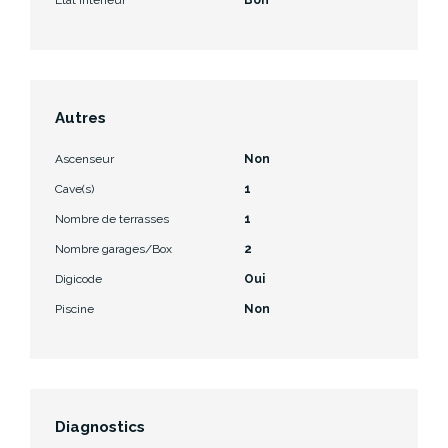
Autres
Ascenseur
Non
Cave(s)
1
Nombre de terrasses
1
Nombre garages/Box
2
Digicode
Oui
Piscine
Non
Diagnostics