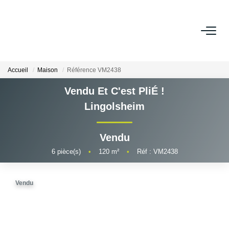
ESTIMER
Accueil
Maison
Référence VM2438
ACHETER
Vendu Et C'est PliÉ !
Lingolsheim
LOUER
Vendu
VENDRE
6
pièce(s)
•
120
m²
•
Réf : VM2438
Pourquoi Nous Choisir ?
Nos Biens Vendus
Vendu
GESTION