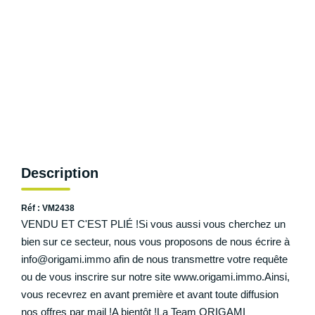
NOS AGENCES
Les Agences Origami
Notre Philosophie
Notre Équipe
Nous Rejoindre
Vos Avis
Description
Blog
Réf : VM2438
ESPACE BAILLEURS
VENDU ET C'EST PLIÉ !Si vous aussi vous cherchez un
bien sur ce secteur, nous vous proposons de nous
écrire à info@origami.immo afin de nous transmettre
ESPACE VENDEUR
votre requête ou de vous inscrire sur notre site
www.origami.immo.Ainsi, vous recevrez en avant
CONTACT
première et avant toute diffusion nos offres par mail !A