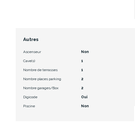
Autres
Ascenseur
Non
Cave(s)
1
Nombre de terrasses
1
Nombre places parking
2
Nombre garages/Box
2
Digicode
Oui
Piscine
Non