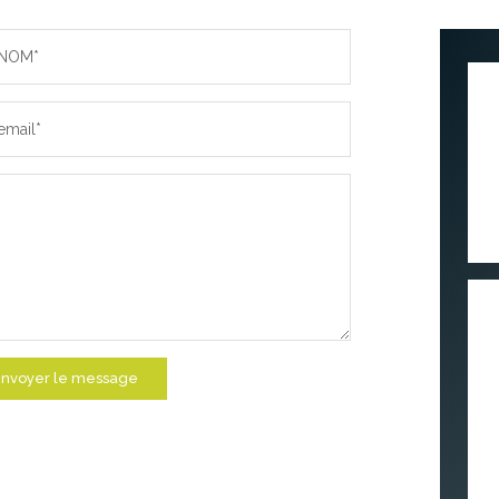
NOM*
email*
nvoyer le message