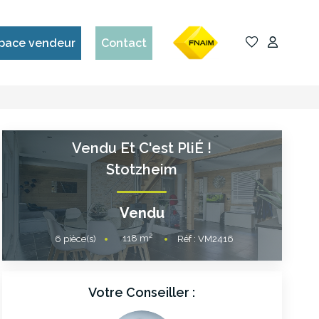
pace vendeur
Contact
Vendu Et C'est PliÉ !
Stotzheim
Vendu
118
m²
6
pièce(s)
Réf :
VM2416
Votre Conseiller :