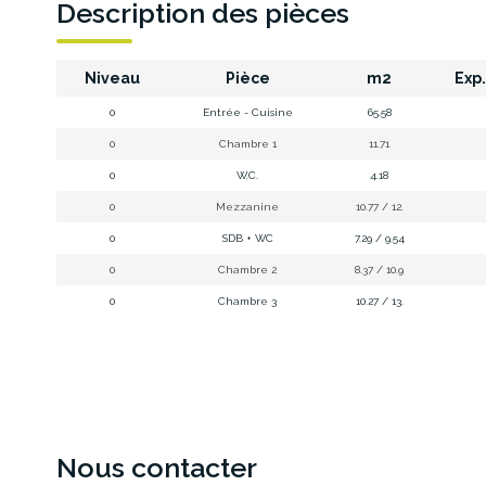
Description des pièces
Niveau
Pièce
m2
Exp
0
Entrée - Cuisine
65.58
0
Chambre 1
11.71
0
W.C.
4.18
0
Mezzanine
10.77 / 12.
0
SDB + WC
7.29 / 9.54
0
Chambre 2
8.37 / 10.9
0
Chambre 3
10.27 / 13.
Nous contacter