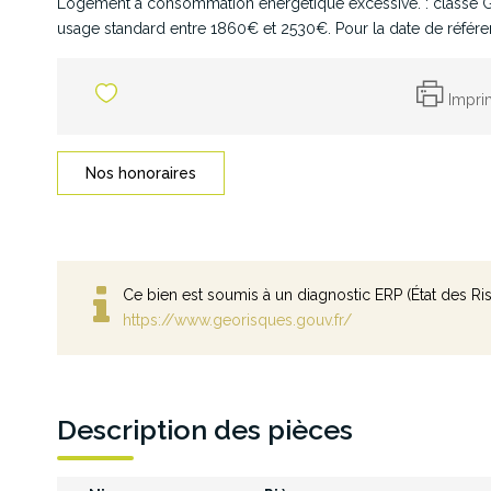
Logement à consommation énergétique excessive. : classe G
usage standard entre 1860€ et 2530€. Pour la date de référ
Impri
Nos honoraires
Ce bien est soumis à un diagnostic ERP (État des Ris
https://www.georisques.gouv.fr/
Description des pièces