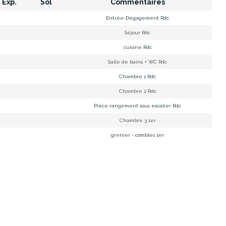
Exp.
Sol
Commentaires
Entrée-Dégagement Rdc
Séjour Rdc
cuisine Rdc
Salle de bains + WC Rdc
Chambre 1 Rdc
Chambre 2 Rdc
Pièce rangement sous escalier Rdc
Chambre 3 1er
grenier - combles 1er