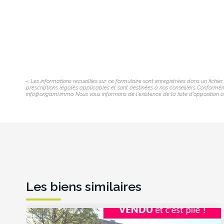
« Les informations recueillies sur ce formulaire sont enregistrées dans un fichi
prescriptions légales applicables et sont destinées à nos conseillers Conforméme
info@origami.immo. Nous vous informons de l'existence de la liste d'opposition a
Les biens similaires