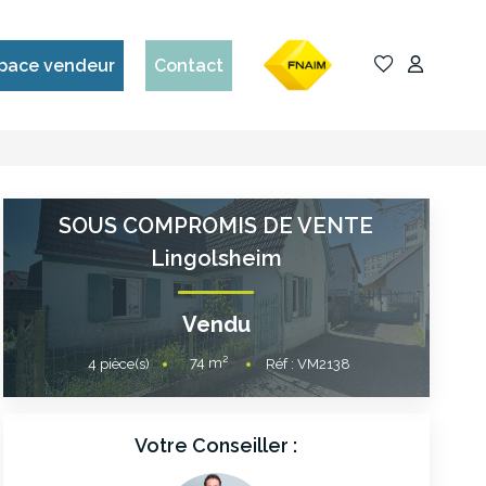
pace vendeur
Contact
SOUS COMPROMIS DE VENTE
Lingolsheim
Vendu
74
m²
4
pièce(s)
Réf :
VM2138
Votre Conseiller :