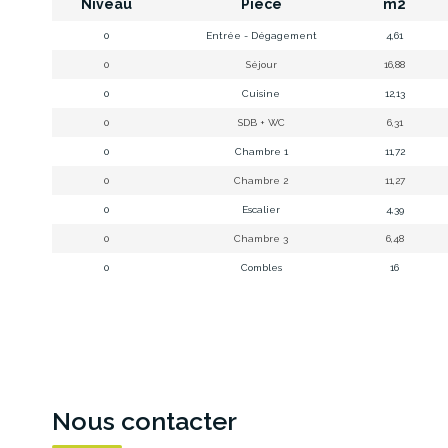
Niveau
Pièce
m2
0
Entrée - Dégagement
4,61
0
Séjour
16,88
0
Cuisine
12,13
0
SDB + WC
6,31
0
Chambre 1
11,72
0
Chambre 2
11,27
0
Escalier
4,39
0
Chambre 3
6,48
0
Combles
16
Nous contacter