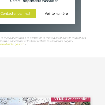
Gérant, Responsable transaction
Contacter par mail
Voir le numéro
 la durée nécessaire à la gestion de la relation client dans le respect des
ées vous concernant et les faire rectifier en contactant origami
/www.bloctel.gouv.fr/
»