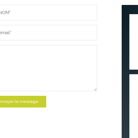
NOM*
email*
nvoyer le message