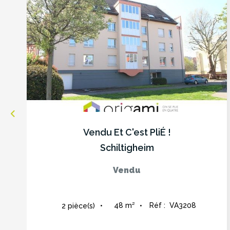
Vendu Et C'est PliÉ !
Schiltigheim
Vendu
48
m²
Réf :
VA3208
2
pièce(s)