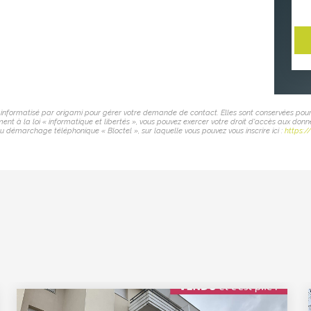
er informatisé par origami pour gérer votre demande de contact. Elles sont conservées pour
nt à la loi « informatique et libertés », vous pouvez exercer votre droit d'accès aux donn
u démarchage téléphonique « Bloctel », sur laquelle vous pouvez vous inscrire ici :
https:/