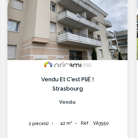
Vendu Et C'est PliÉ !
Strasbourg
Vendu
42
m²
Réf :
VA3550
2
pièce(s)