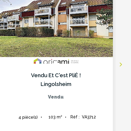
Vendu Et C'est PliÉ !
Lingolsheim
Vendu
103
m²
Réf :
VA3712
4
pièce(s)