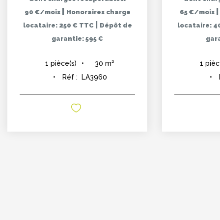
|
90 €/mois
Honoraires charge
65 €/mois
|
locataire: 250 € TTC
Dépôt de
locataire: 
garantie: 595 €
gara
30
m²
1
pièce(s)
1
pièc
Réf :
LA3960