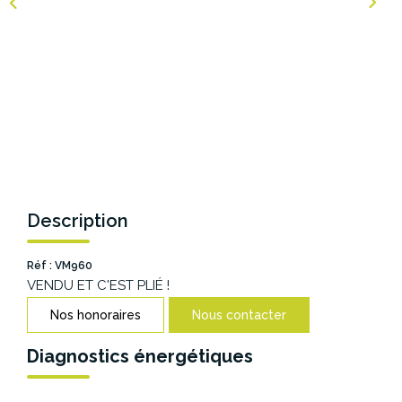
NOS AGENCES
Les Agences Origami
Notre Philosophie
Notre Équipe
Nous Rejoindre
Vos Avis
Description
Blog
Réf : VM960
VENDU ET C'EST PLIÉ !
ESPACE BAILLEURS
Nos honoraires
Nous contacter
ESPACE VENDEUR
Diagnostics énergétiques