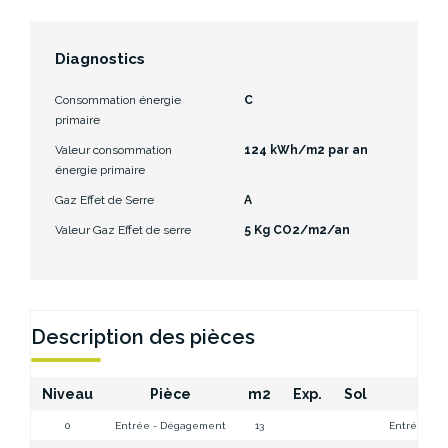
Diagnostics
Consommation énergie
C
primaire
Valeur consommation
124 kWh/m2 par an
énergie primaire
Gaz Effet de Serre
A
Valeur Gaz Effet de serre
5 Kg CO2/m2/an
Description des pièces
Niveau
Pièce
m2
Exp.
Sol
Com
0
Entrée - Dégagement
13
Entrée - Dé