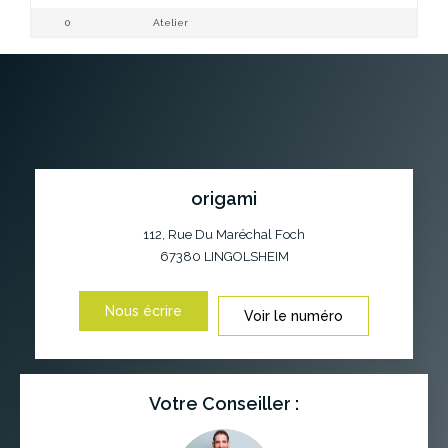
0
Atelier
at
origami
112, Rue Du Maréchal Foch
67380
LINGOLSHEIM
Nous écrire
Voir le numéro
Votre Conseiller :