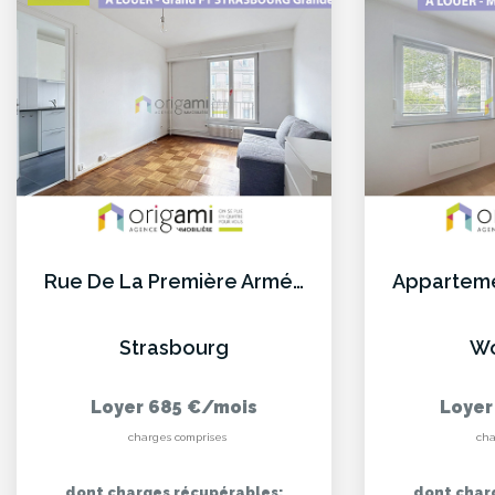
Rue De La Première Armée, Magnfique F1 Récemment Rénové
Strasbourg
Wo
Loyer 685 €/mois
Loyer
charges comprises
cha
dont charges récupérables:
dont char