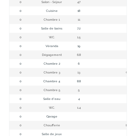
0
Salon - Séjour
47
Sa
0
Cuisine
18
Cuis
0
Chambre 1
11
C
0
Salle de bains
7.2
Sal
0
W.C.
1.5
0
Véranda
19
0
Dégagement
6.8
Dé
0
Chambre 2
6
C
0
Chambre 3
13
Chambr
0
Chambre 4
8.8
C
0
Chambre 5
5
C
0
Salle d'eau
4
Sa
0
W.C.
1.4
0
Garage
ga
0
Chaufferie
buander
0
Salle de jeux
Pièce