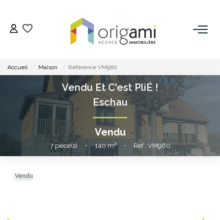
ESTIMER
Accueil
Maison
Référence VM960
ACHETER
Vendu Et C'est PliÉ !
Eschau
LOUER
Vendu
VENDRE
7
pièce(s)
•
140
m²
•
Réf : VM960
Pourquoi Nous Choisir ?
Vendu
Nos Biens Vendus
GESTION