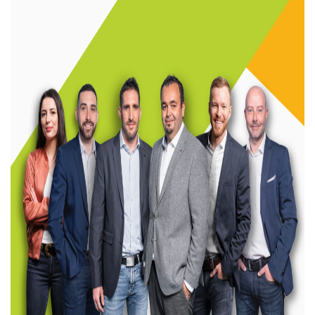
NOS AGENCES
Les Agences Origami
Notre Philosophie
Notre Équipe
Nous Rejoindre
Vos Avis
Blog
ESPACE BAILLEURS
ESPACE VENDEUR