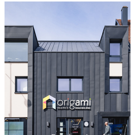
NOS AGENCES
Les Agences Origami
Notre Philosophie
Notre Équipe
Nous Rejoindre
Vos Avis
Blog
ESPACE BAILLEURS
ESPACE VENDEUR