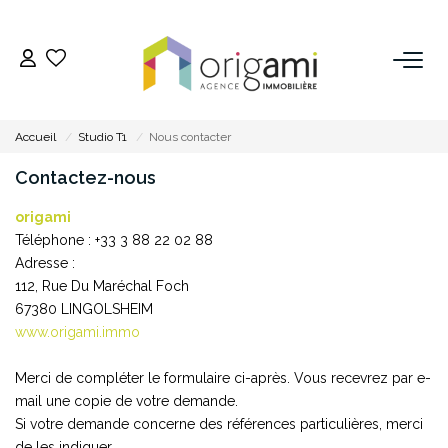
ESTIMER
Accueil
Studio T1
Nous contacter
ACHETER
Contactez-nous
origami
LOUER
Téléphone :
+33 3 88 22 02 88
Adresse :
VENDRE
112, Rue Du Maréchal Foch
67380
LINGOLSHEIM
Pourquoi Nous Choisir ?
www.origami.immo
Nos Biens Vendus
Merci de compléter le formulaire ci-après. Vous recevrez par e-
mail une copie de votre demande.
Si votre demande concerne des références particulières, merci
GESTION
de les indiquer.