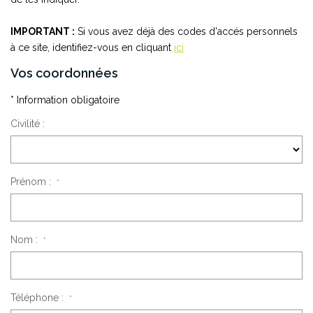
NOS AGENCES
IMPORTANT :
Si vous avez déjà des codes d'accés personnels
à ce site, identifiez-vous en cliquant
ici
Les Agences Origami
Vos coordonnées
Notre Philosophie
* Information obligatoire
Notre Équipe
Civilité :
Nous Rejoindre
Vos Avis
Blog
Prénom :
*
ESPACE BAILLEURS
Nom :
*
ESPACE VENDEUR
Téléphone :
*